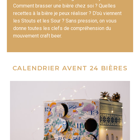
Comment brasser une bière chez soi ? Quelles
recettes à la bière je peux réaliser ? D’où viennent
les Stouts et les Sour ? Sans pression, on vous
donne toutes les clefs de compréhension du
mouvement craft beer.
CALENDRIER AVENT 24 BIÈRES