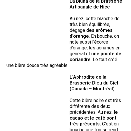
La Blùna de la Brasserie
Artisanale de Nice
Au nez, cette blanche de
très bien équilibrée,
dégage
des arômes
d’orange
. En bouche, on
note aussi l’écorce
d’orange, les agrumes en
général et
une pointe de
coriandre
. Le tout créé
une bière douce très agréable.
L’Aphrodite de la
Brasserie Dieu du Ciel
(Canada – Montréal)
Cette bière noire est très
différente des deux
précédentes. Au nez,
le
cacao et le café sont
très présents.
C’est en
bouche que l’on se rend