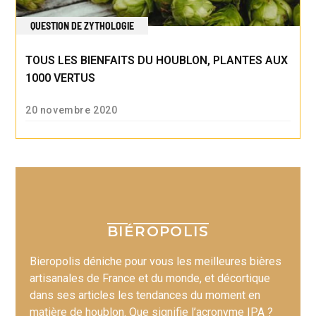
QUESTION DE ZYTHOLOGIE
TOUS LES BIENFAITS DU HOUBLON, PLANTES AUX
1000 VERTUS
20 novembre 2020
BIÉROPOLIS
Bieropolis déniche pour vous les meilleures bières
artisanales de France et du monde, et décortique
dans ses articles les tendances du moment en
matière de houblon. Que signifie l’acronyme IPA ?