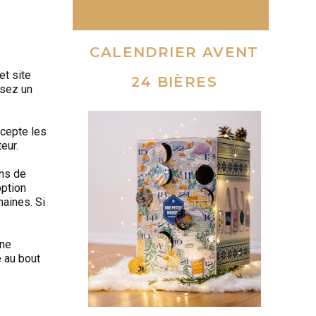
CALENDRIER AVENT
et site
24 BIÈRES
osez un
ccepte les
eur.
ons de
option
aines. Si
 ne
e au bout