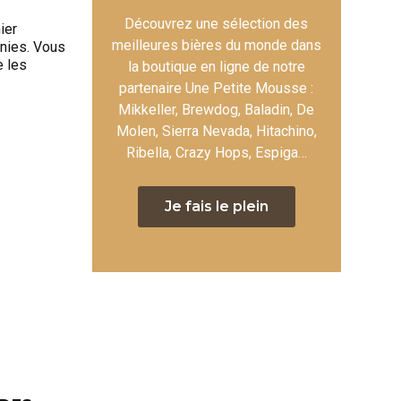
Découvrez une sélection des
ier
meilleures bières du monde dans
rnies. Vous
e les
la boutique en ligne de notre
partenaire Une Petite Mousse :
Mikkeller, Brewdog, Baladin, De
Molen, Sierra Nevada, Hitachino,
Ribella, Crazy Hops, Espiga…
Je fais le plein