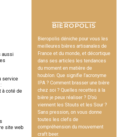
BIÉROPOLIS
Bieropolis déniche pour vous les
meilleures bières artisanales de
France et du monde, et décortique
s aussi
res
dans ses articles les tendances
du moment en matière de
houblon. Que signifie l’acronyme
u service
IPA ? Comment brasser une bière
:
chez soi ? Quelles recettes à la
t à coté de
bière je peux réaliser ? D’où
viennent les Stouts et les Sour ?
Sans pression, on vous donne
toutes les clefs de
us
compréhension du mouvement
re site web
craft beer.